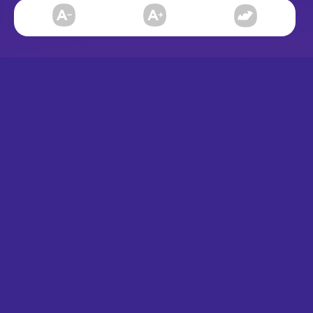
Du simple CV
à un site
complet à deux
entrées
Fabien Coo, développeur et formateur
web, souhaitait moderniser son identité